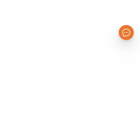
portant Links
out
Refund policy
ogs
Contact us