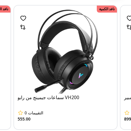
نافد الكمية
نافد ا
سماعات جيمينج من رابو VH200
0
التقييمات
555.00
899