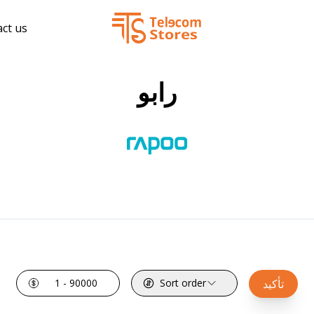
ct us
رابو
1 - 90000
Sort order
تأكيد