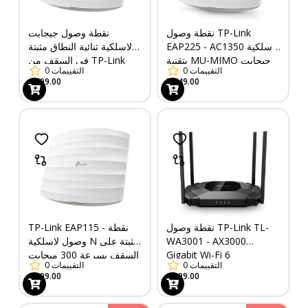
نقطة وصول TP-Link
نقطة وصول جيجابت
EAP225 - AC1350 لاسلكية
لاسلكية ثنائية النطاق مثبتة
بتقنية MU-MIMO جيجابت
في السقف من TP-Link
التقييمات
0
التقييمات
0
مثبتة على السقف
EAP245 - AC1750
4,499.00
3,949.00
نقطة وصول TP-Link TL-
TP-Link EAP115 - نقطة
WA3001 - AX3000
وصول لاسلكية N مثبتة على
Gigabit Wi-Fi 6
السقف بسرعة 300 ميجابت
التقييمات
0
التقييمات
0
في الثانية
2,199.00
4,199.00