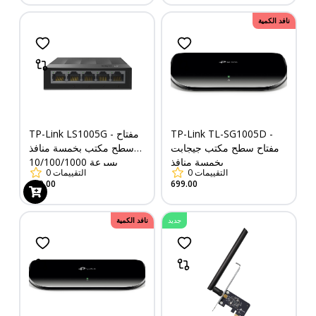
نافد الكمية
TP-Link TL-SG1005D -
TP-Link LS1005G - مفتاح
مفتاح سطح مكتب جيجابت
سطح مكتب بخمسة منافذ
بخمسة منافذ
بسرعة 10/100/1000
التقييمات
0
التقييمات
0
ميجابت في الثانية
649.00
699.00
جديد
نافد الكمية