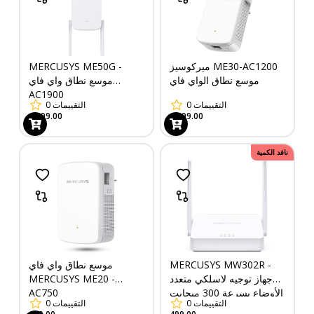
ميركوسيز ME30-AC1200
MERCUSYS ME50G -
موسع نطاق الواي فاي
موسع نطاق واي فاي
AC1900
التقييمات
0
التقييمات
0
1,899.00
1,399.00
نافد الكمية
MERCUSYS MW302R -
موسع نطاق واي فاي
جهاز توجيه لاسلكي متعدد
MERCUSYS ME20 -
الأوضاع بسرعة 300 ميجابت
AC750
التقييمات
0
التقييمات
0
في الثانية