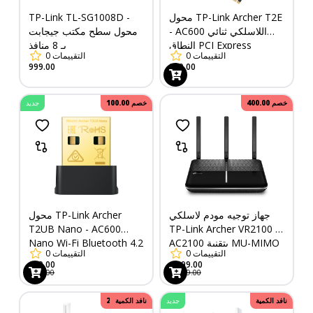
محول TP-Link Archer T2E
TP-Link TL-SG1008D -
- AC600 اللاسلكي ثنائي
محول سطح مكتب جيجابت
النطاق PCI Express
بـ 8 منافذ
التقييمات
0
التقييمات
0
999.00
939.00
خصم
400.00
خصم
100.00
جديد
جهاز توجيه مودم لاسلكي
محول TP-Link Archer
T2UB Nano - AC600
TP-Link Archer VR2100 -
AC2100 بتقنية MU-MIMO
Nano Wi-Fi Bluetooth 4.2
التقييمات
0
التقييمات
0
USB
VDSL/ADSL
649.00
4,399.00
749.00
4,799.00
نافد الكمية
جديد
خصم
نافد الكمية
280.00