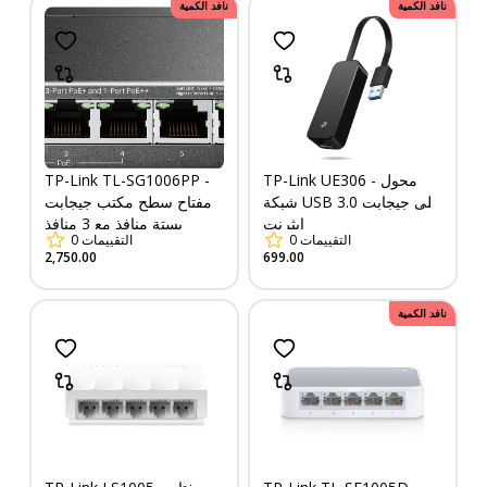
نافد الكمية
نافد الكمية
TP-Link UE306 - محول
TP-Link TL-SG1006PP -
شبكة USB 3.0 إلى جيجابت
مفتاح سطح مكتب جيجابت
إيثرنت
بستة منافذ مع 3 منافذ
التقييمات
0
التقييمات
0
PoE+ و1 منفذ PoE++
2,750.00
699.00
نافد الكمية