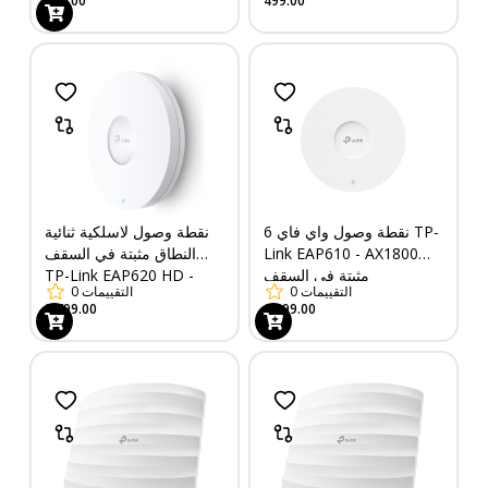
699.00
499.00
نقطة وصول واي فاي 6 TP-
نقطة وصول لاسلكية ثنائية
Link EAP610 - AX1800
النطاق مثبتة في السقف
مثبتة في السقف
TP-Link EAP620 HD -
التقييمات
0
التقييمات
0
AX1800
9,799.00
6,399.00