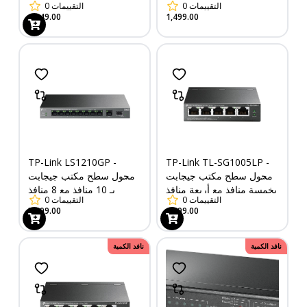
التقييمات
0
التقييمات
0
مع 8 منافذ PoE+
1,149.00
1,499.00
TP-Link LS1210GP -
TP-Link TL-SG1005LP -
محول سطح مكتب جيجابت
محول سطح مكتب جيجابت
بخمسة منافذ مع أربعة منافذ
بـ 10 منافذ مع 8 منافذ
التقييمات
0
التقييمات
0
PoE+
PoE+
3,499.00
1,699.00
نافد الكمية
نافد الكمية