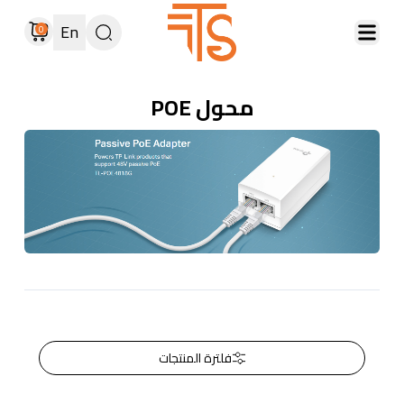
En
0
محول POE
فلترة المنتجات