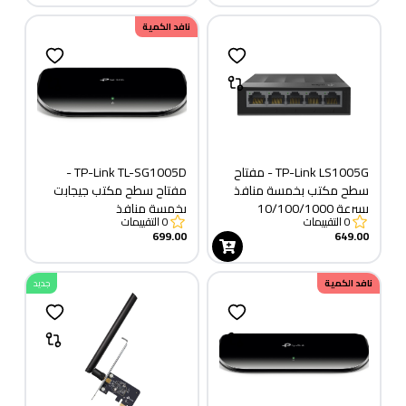
نافد الكمية
TP-Link LS1005G - مفتاح
TP-Link TL-SG1005D -
سطح مكتب بخمسة منافذ
مفتاح سطح مكتب جيجابت
بسرعة 10/100/1000
بخمسة منافذ
0
التقييمات
0
التقييمات
ميجابت في الثانية
699.00
649.00
نافد الكمية
جديد