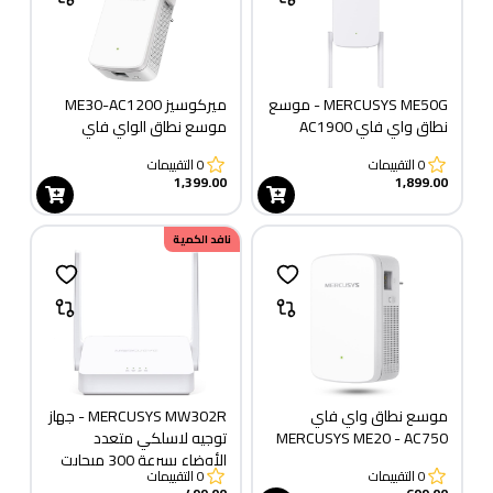
MERCUSYS ME50G - موسع
ميركوسيز ME30-AC1200
نطاق واي فاي AC1900
موسع نطاق الواي فاي
0
التقييمات
0
التقييمات
1,399.00
1,899.00
نافد الكمية
موسع نطاق واي فاي
MERCUSYS MW302R - جهاز
MERCUSYS ME20 - AC750
توجيه لاسلكي متعدد
الأوضاع بسرعة 300 ميجابت
0
التقييمات
0
التقييمات
في الثانية