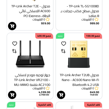
TP-Link TL-SG1008D -
محول TP-Link Archer T2E -
محول سطح مكتب جيجابت بـ
AC600 اللاسلكي ثنائي
8 منافذ
النطاق PCI Express
0
التقييمات
0
التقييمات
939.00
999.00
خصم
100.00
جديد
خصم
400.00
محول TP-Link Archer T2UB
جهاز توجيه مودم لاسلكي
TP-Link Archer VR2100 -
Nano - AC600 Nano Wi-Fi
Bluetooth 4.2 USB
AC2100 بتقنية MU-MIMO
0
التقييمات
0
التقييمات
VDSL/ADSL
4,399.00
649.00
4,799.00
749.00
خصم
نافد الكمية
280.00
نافد الكمية
جديد