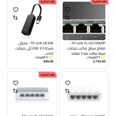
نافد الكمية
نافد الكمية
TP-Link TL-SG1006PP -
TP-Link UE306 - محول
مفتاح سطح مكتب جيجابت
شبكة USB 3.0 إلى جيجابت
بستة منافذ مع 3 منافذ
إيثرنت
0
التقييمات
0
التقييمات
PoE+ و1 منفذ PoE++
699.00
2,750.00
نافد الكمية