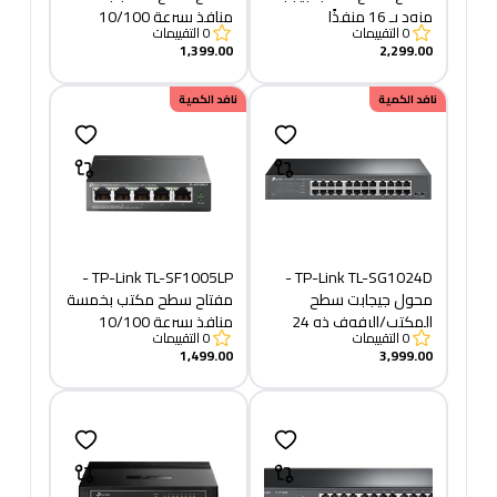
مزود بـ 16 منفذًا
منافذ بسرعة 10/100
0
التقييمات
0
التقييمات
ميجابت في الثانية مع 4
1,399.00
2,299.00
منافذ PoE+
نافد الكمية
نافد الكمية
TP-Link TL-SF1005LP -
TP-Link TL-SG1024D -
محول جيجابت سطح
مفتاح سطح مكتب بخمسة
المكتب/الرفوف ذو 24
منافذ بسرعة 10/100
0
التقييمات
0
التقييمات
منفذًا
ميجابت في الثانية مع 4
1,499.00
3,999.00
منافذ PoE