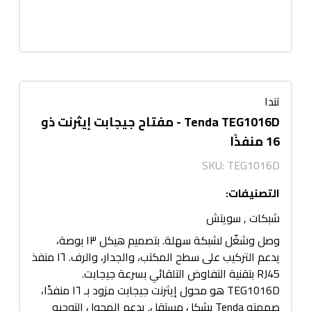
تندا
Tenda TEG1016D - مفتاح جيجابت إيثرنت ذو
16 منفذًا
SKU:
TEG1016D
التصنيفات
:
شبكات
,
سويتش
وصل وشغّل لشبكة سهلة. بتصميم هيكل ١٣ بوصة،
يدعم التركيب على سطح المكتب، والجدار، والرف. ١٦ منفذ
RJ45 بتقنية التفاوض التلقائي بسرعة جيجابت.
TEG1016D هو محول إيثرنت جيجابت مزود بـ ١٦ منفذًا،
صممته Tenda بشكل مستقل. يدعم المحول التوجيه