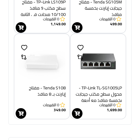
Tenda SG105M - مفتاح
TP-Link LS109P - مفتاح
جيجابت إيثرنت بخمسة
سطح مكتب 9 منافذ
منافذ
10/100 ميجابت في الثانية
0
التقييمات
0
التقييمات
مع 8 منافذ PoE+
1,149.00
499.00
TP-Link TL-SG1005LP -
Tenda S108 - مفتاح
محول سطح مكتب جيجابت
إيثرنت بـ 8 منافذ
بخمسة منافذ مع أربعة
0
التقييمات
0
التقييمات
منافذ PoE+
349.00
1,699.00