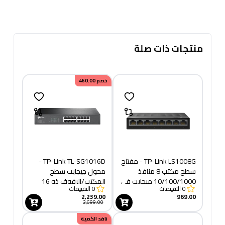
منتجات ذات صلة
خصم
460.00
TP-Link LS1008G - مفتاح
TP-Link TL-SG1016D -
سطح مكتب 8 منافذ
محول جيجابت سطح
10/100/1000 ميجابت في
المكتب/الرفوف ذو 16
0
التقييمات
0
التقييمات
الثانية
منفذًا
2,239.00
969.00
2,699.00
نافد الكمية