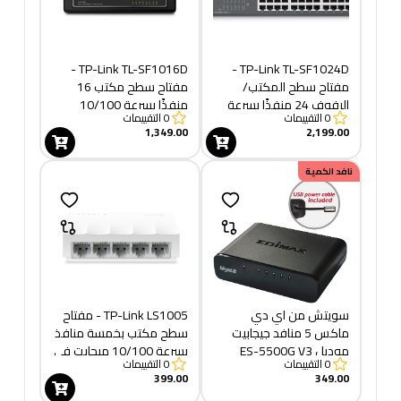
TP-Link TL-SF1016D -
TP-Link TL-SF1024D -
مفتاح سطح المكتب/
مفتاح سطح مكتب 16
الرفوف 24 منفذًا بسرعة
منفذًا بسرعة 10/100
0
التقييمات
0
التقييمات
10/100 ميجابت في الثانية
ميجابت في الثانية
1,349.00
2,199.00
نافد الكمية
سويتش من اي دي
TP-Link LS1005 - مفتاح
ماكس 5 منافد جيجابيت
سطح مكتب بخمسة منافذ
موديل ES-5500G V3
بسرعة 10/100 ميجابت في
0
التقييمات
0
التقييمات
الثانية
399.00
349.00