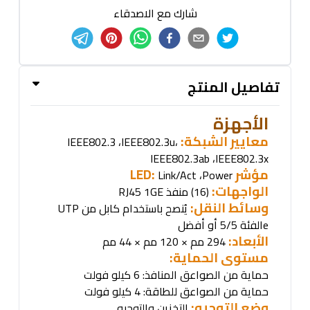
شارك مع الاصدقاء
تفاصيل المنتج
الأجهزة
معايير الشبكة
:
IEEE802.3
،
IEEE802.3u
،
IEEE802.3ab
،
IEEE802.3x
مؤشر
LED:
Link/Act
،
Power
الواجهات:
(16)
منفذ
RJ45 1GE
وسائط النقل:
يُنصح باستخدام كابل
UTP
من
e
الفئة 5/5
أو أفضل
الأبعاد:
294 مم × 120 مم × 44 مم
مستوى الحماية
:
حماية من الصواعق المنافذ: 6 كيلو فولت
حماية من الصواعق للطاقة: 4 كيلو فولت
وضع التوجيه:
التخزين والتوجيه