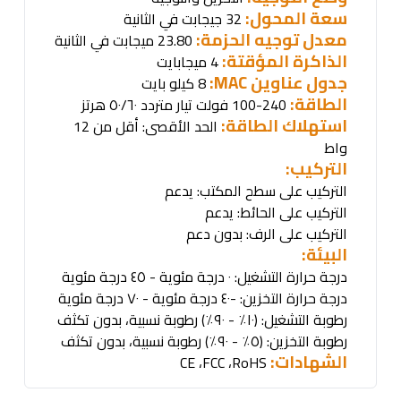
سعة المحول:
32 جيجابت في الثانية
معدل توجيه الحزمة:
23.80 ميجابت في الثانية
الذاكرة المؤقتة:
4 ميجابايت
جدول عناوين
MAC:
8
كيلو بايت
الطاقة
:
100-240 فولت تيار متردد ٥٠/٦٠ هرتز
استهلاك الطاقة:
الحد الأقصى: أقل من 12
واط
التركيب
:
التركيب على سطح المكتب: يدعم
التركيب على الحائط: يدعم
التركيب على الرف: بدون دعم
البيئة
:
درجة حرارة التشغيل: ٠ درجة مئوية - ٤٥ درجة مئوية
درجة حرارة التخزين: -٤٠ درجة مئوية - ٧٠ درجة مئوية
رطوبة التشغيل: (١٠٪ - ٩٠٪) رطوبة نسبية، بدون تكثف
رطوبة التخزين: (٥٪ - ٩٠٪) رطوبة نسبية، بدون تكثف
الشهادات
:
،
FCC
،
RoHS
CE