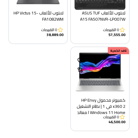
لابتوب للألعاب ASUS TUF
لابتوب للألعاب HP Victus 15-
FA1082WM
A15 FA507NVR-LP007W
0
التقييمات
0
التقييمات
38,889.00
57,555.00
نافد الكمية
كمبيوتر محمول HP Envy
x360 2 في 1 | نظام التشغيل
Windows 11 Home | معالج
0
التقييمات
Intel® Core™ 7 | ذاكرة
46,500.00
وصول عشوائي (RAM) سعة
16 جيجابايت | قرص SSD سعة
512 جيجابايت