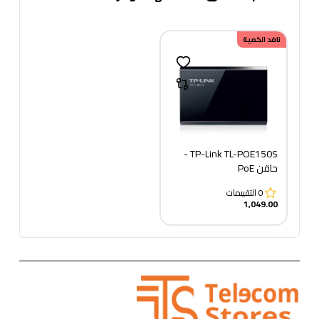
نافد الكمية
TP-Link TL-POE150S -
حاقن PoE
0
التقييمات
1,049.00