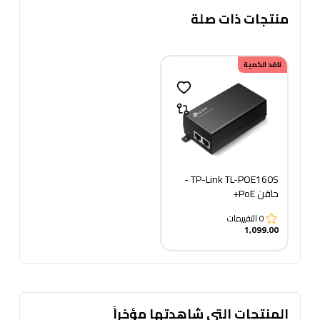
منتجات ذات صلة
نافد الكمية
TP-Link TL-POE160S -
حاقن PoE+
0
التقييمات
1,099.00
المنتجات التى شاهدتها مؤخراً