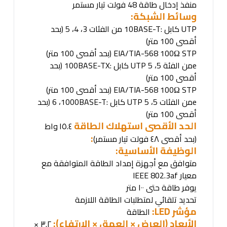
منفذ إدخال طاقة 48 فولت تيار مستمر
وسائط الشبكة
:
UTP
كابل
10BASE-T:
من الفئات 3، 4، 5 (بحد
أقصى 100 متر)
EIA/TIA-568 100Ω STP (
بحد أقصى 100 متر
)
e (
من الفئة 5، 5
UTP
كابل
100BASE-TX:
بحد
أقصى 100 متر
)
EIA/TIA-568 100Ω STP (
بحد أقصى 100 متر
)
e
من الفئات 5، 5
UTP
كابل
1000BASE-T:
، 6
(
بحد
أقصى 100 متر)
الحد الأقصى استهلاك الطاقة
١٥.٤
واط
:
(بحد أقصى ٤٨ فولت تيار مستمر)
الوظيفة الأساسية
:
متوافق مع أجهزة إمداد الطاقة المتوافقة مع
معيار
IEEE 802.3af
يوفر طاقة حتى ١٠٠ متر
تحديد تلقائي لمتطلبات الطاقة اللازمة
مؤشر
LED:
الطاقة
الأبعاد (العرض × العمق × الارتفاع):
٣.٢ ×