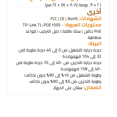
٢.١ × ٠.٩ بوصة (٨٠.٨ × ٥٤ × ٢٤ مم)
أخرى
الشهادات
:
|
CE
|
RoHS
FCC
محتويات العبوة
:
TP-Link TL-POE150S -
PoE
حاقن
|
سلك طاقة
|
دليل التركيب
|
قواعد
مطاطية
البيئة
:
درجة حرارة التشغيل: من 0 إلى 40 درجة مئوية (من
32 إلى 104 فهرنهايت)؛
درجة حرارة التخزين: من -40 إلى 70 درجة مئوية (من
-40 إلى 158 فهرنهايت)؛
رطوبة التشغيل: من 10% إلى 90% بدون تكاثف؛
رطوبة التخزين: من 5% إلى 90% بدون تكاثف
الضمان:
سنتان على الجهاز
.