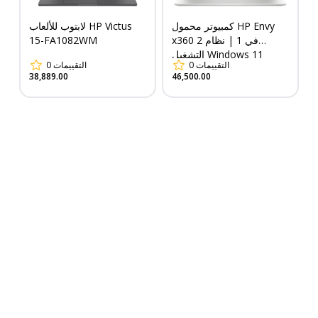
كمبيوتر محمول HP Envy
لابتوب للألعاب HP Victus
15-FA1082WM
x360 2 في 1 | نظام
التشغيل Windows 11
0
التقييمات
0
التقييمات
Home | معالج Intel®
38,889.00
46,500.00
Core™ 7 | ذاكرة وصول
عشوائي (RAM) سعة 16
جيجابايت | قرص SSD سعة
512 جيجابايت