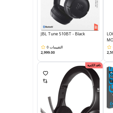
JBL Tune 510BT - Black
LO
M
0
التقييمات
2,999.00
2,5
نافد الكمية