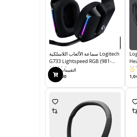
سماعة الألعاب اللاسلكية Logitech
Lo
G733 Lightspeed RGB (981-
Head
000864)
00
0
التقييمات
7,499.00
1,0