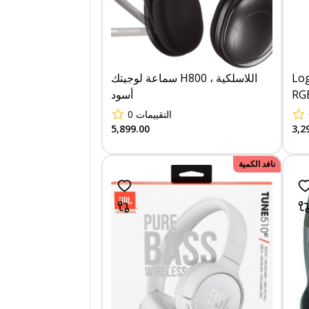
سماعة لوجيتك H800 اللاسلكية ،
Log
أسود
RG
0
التقييمات
5,899.00
3,2
نافد الكمية