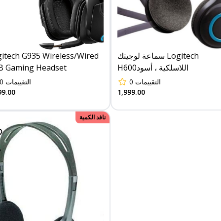
itech G935 Wireless/Wired
سماعة لوجيتك Logitech
B Gaming Headset
H600اللاسلكية ، أسود
0
التقييمات
0
التقييمات
99.00
1,999.00
نافد الكمية