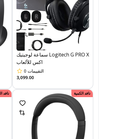
سماعة لوجيتيك Logitech G PRO X
اكس للألعاب
0
التقييمات
3,099.00
0
الكمية
خصم
نافد الكمية