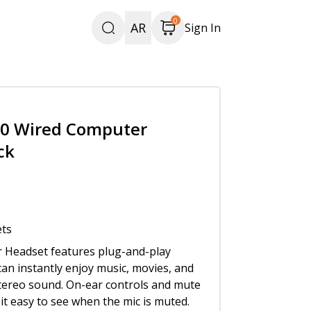
0
AR
Sign In
40 Wired Computer
ck
ts
Headset features plug-and-play
can instantly enjoy music, movies, and
al stereo sound. On-ear controls and mute
 it easy to see when the mic is muted.