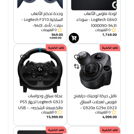
لوحة ماوس الألعاب
وحدة تحكم الألعاب
Logitech G640 - سوداء
السلكية Logitech F310 -
(943-000090)
رمادي/أزرق (940-
0
التقييمات
0
التقييمات
000138)
949.00
1,749.00
1,099.00
نافد الكمية
نافد الكمية
ناقل حركة لوجيتك درايفنج
عجلة سباق ودواسات
فورس لعجلات السباق
Logitech G923 لجهاز PS5
G923 وG29 وG920 -
والكمبيوتر الشخصي - USB
0
التقييمات
0
التقييمات
أسود (941-000130)
- قابس
15,999.00
4,999.00
نافد الكمية
نافد الكمية