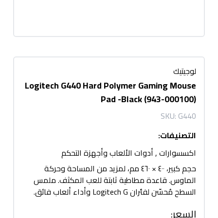
لوجيتيك
Logitech G440 Hard Polymer Gaming Mouse
Pad -Black (943-000100)
SKU:
G440
التصنيفات
:
اكسسوارات
,
أدوات الألعاب وأجهزة التحكم
حجم كبير، ٤٠٠ × ٤٦٠ مم، لمزيد من المساحة وحركة
الماوس. قاعدة مطاطية ثابتة للعب المكثف. ملمس
السطح مُحسّن لفئران Logitech G وأداء ألعاب فائق.
السعر
: