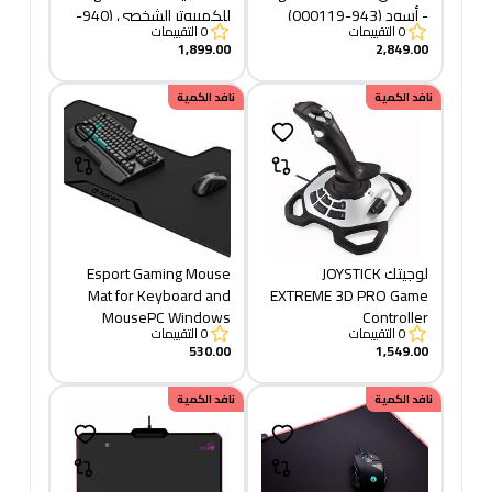
- أسود (943-000119)
للكمبيوتر الشخصي (940-
0
التقييمات
0
التقييمات
000142)
1,899.00
2,849.00
نافد الكمية
نافد الكمية
لوجيتك JOYSTICK
Esport Gaming Mouse
Mat for Keyboard and
EXTREME 3D PRO Game
MousePC Windows
Controller
0
التقييمات
0
التقييمات
530.00
1,549.00
نافد الكمية
نافد الكمية