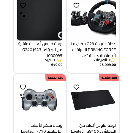
عجلة القيادة Logitech G29
لوحة ماوس ألعاب قماشية
DRIVING FORCE للسباقات
من لوجيتك G240 (943-
لأجهزة بلاي ستيشن
000095)
0
التقييمات
0
التقييمات
والكمبيوتر الشخصي
649.00
25,999.00
نافد الكمية
نافد الكمية
لوحة ماوس ألعاب من
وحدة تحكم الألعاب
القماش Logitech G840 XL
اللاسلكية Logitech F710