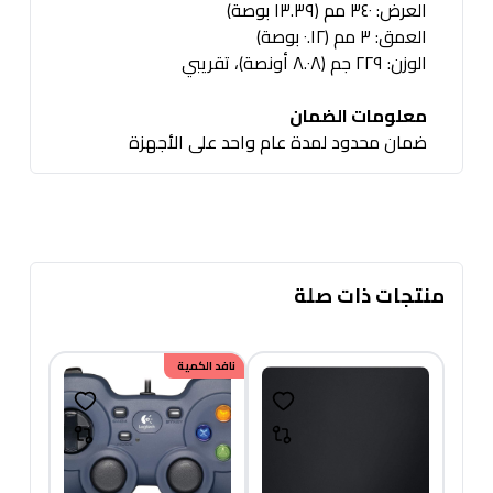
العرض: ٣٤٠ مم (١٣.٣٩ بوصة)
العمق: ٣ مم (٠.١٢ بوصة)
الوزن: ٢٢٩ جم (٨.٠٨ أونصة)، تقريبي
معلومات الضمان
ضمان محدود لمدة عام واحد على الأجهزة
منتجات ذات صلة
خصم
نافد الكمية
150.00