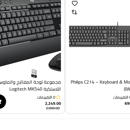
Philips C214 – Keyboard & M
مجموعة لوحة المفاتيح والماو
(W
اللاسلكية Logitech MK540
ADVANCED
التقييمات
0
التقييمات
2,249.00
69
2,999.00