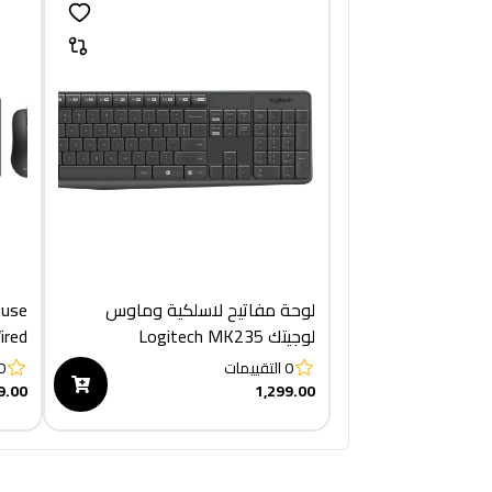
لوحة مفاتيح لاسلكية وماوس
ouse
لوجيتك Logitech MK235
ired)
0
التقييمات
0
9.00
1,299.00