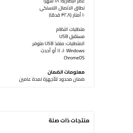
عمر البطارية: ١٨ شهرًا
نطاق الاتصال اللاسلكي
١٠ أمتار (٣٢.٨ قدمًا)
متطلبات النظام
مستقبل USB
المتطلبات: منفذ USB متوفر
Windows ١٠، ١١ أو أحدث
ChromeOS
معلومات الضمان
ضمان محدود للأجهزة لمدة عامين
منتجات ذات صلة