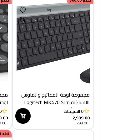
خصم
300.00
خصم
مجموعة لوحة المفاتيح والماوس
اللاسلكية Logitech MK470 Slim
لنظام التشغيل Windows - جرافيت
لون 
0
التقييمات
0
9.00
2,999.00
9.00
3,299.00
نافد 