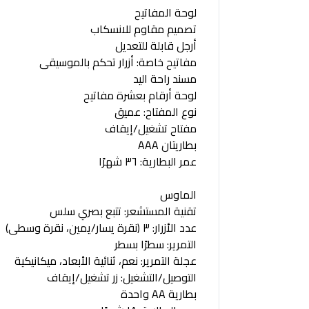
لوحة المفاتيح
تصميم مقاوم للانسكاب
أرجل قابلة للتعديل
مفاتيح خاصة: أزرار تحكم بالموسيقى
مسند راحة اليد
لوحة أرقام بعشرة مفاتيح
نوع المفتاح: عميق
مفتاح تشغيل/إيقاف
بطاريتان AAA
عمر البطارية: ٣٦ شهرًا
الماوس
تقنية المستشعر: تتبع بصري سلس
عدد الأزرار: ٣ (نقرة يسار/يمين، نقرة وسطى)
التمرير: سطرًا بسطر
عجلة التمرير: نعم، ثنائية الأبعاد، ميكانيكية
التوصيل/التشغيل: زر تشغيل/إيقاف
بطارية AA واحدة