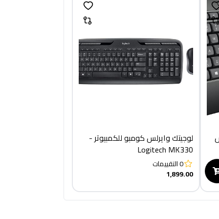
س
لوجيتك وايرلس كومبو للكمبيوتر -
Logitech MK330
0
التقييمات
1,899.00