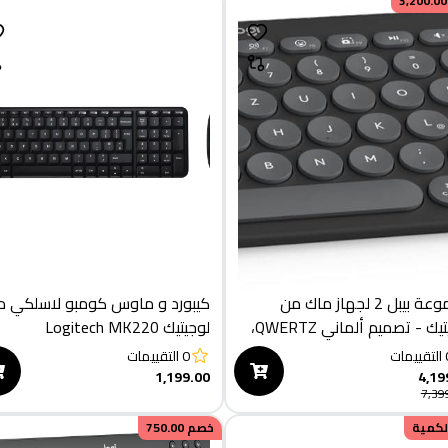
3,200.00
مجموعة بيبل 2 لجهاز ماك من
كيبورد و ماوس كومبو لاسلكي م
لوجيتيك - تصميم ألماني QWERTZ،
لوجيتيك Logitech MK220
جرافيت، بلوتوث
التقييمات
0
التقييمات
1,199.00
4,19
7,39
الكمية
خصم
750.00