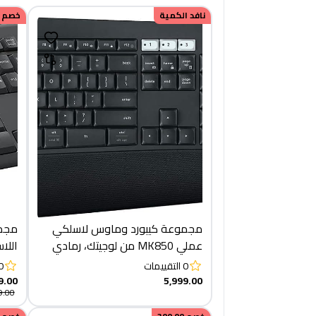
نافد الكمية
خصم
مجموعة كيبورد وماوس لاسلكي
مجمو
عملي MK850 من لوجيتك، رمادي
- رم
0
التقييمات
0
9.00
5,999.00
9.00