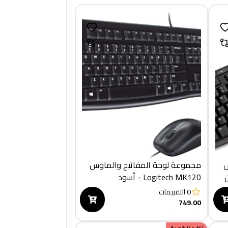
س
مجموعة لوحة المفاتيح والماوس
- لون
Logitech MK120 - أسود
0
التقييمات
749.00