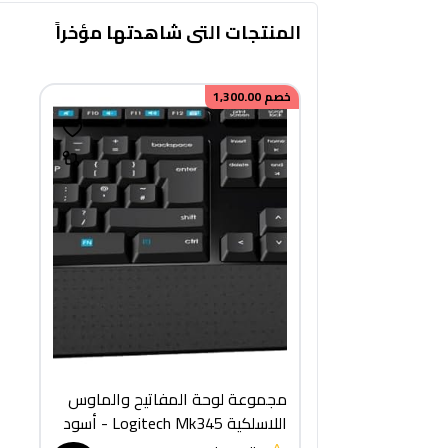
المنتجات التى شاهدتها مؤخراً
خصم
1,300.00
مجموعة لوحة المفاتيح والماوس
اللاسلكية Logitech Mk345 - أسود