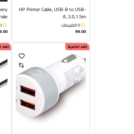
very
HP Printer Cable, USB-B to USB-
male
A, 2.0,1.5m
trer
0
التقييمات
0
9.00
99.00
نافد الكمية
نافد 