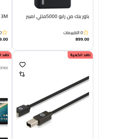
باور بنك من رابو 5000مللي امبير
e 3M
0
التقييمات
0
9.00
899.00
نافد الكمية
نافد 