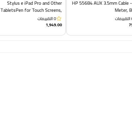
Stylus e iPad Pro and Other
HP 55684 AUX 3.5mm Cable -
TabletsPen for Touch Screens,
Meter, B
Digital Pencil Active Pens Fine
التقييمات
0
التقييمات
Point Stylist Compatible with
1,949.00
7
iPhon