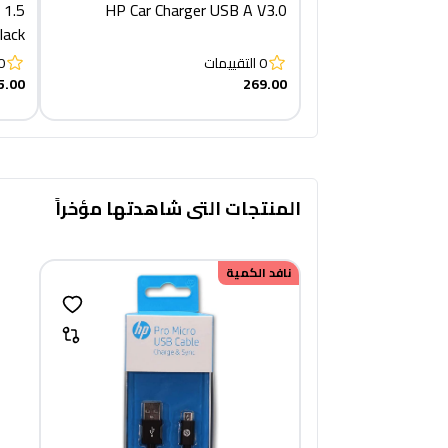
 1.5
HP Car Charger USB A V3.0
lack
0
التقييمات
0
5.00
269.00
المنتجات التى شاهدتها مؤخراً
نافد الكمية