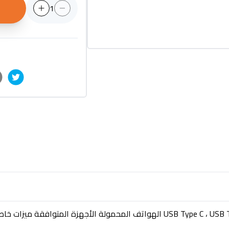
1
اسم العلامة التجارية HP نوع الموصل USB Type C ، USB Type A الهواتف المحمولة ال