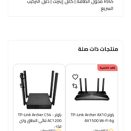
RJ45 |
محول الطاقة | كابل إيثرنت
دليل التركيب
السريع
منتجات ذات صلة
نافد الكمية
راوتر TP-Link Archer AX10
راوتر TP-Link Archer C54 -
وAX1500 Wi-Fi 6
AC1200 ثنائي النطاق واي
فاي
0
التقييمات
0
التقييمات