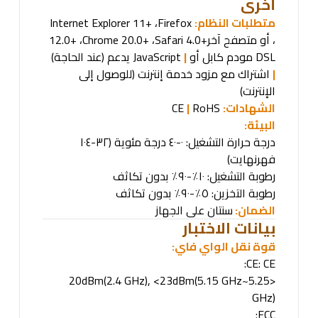
أخرى
متطلبات النظام
:
Firefox
،
Internet Explorer 11+
، أو متصفح آخر
Safari 4.0+
،
Chrome 20.0+
،
12.0+
DSL
مودم كابل أو
|
JavaScript
يدعم
(عند الحاجة)
|
اشتراك مع مزود خدمة إنترنت (للوصول إلى
الإنترنت)
الشهادات
:
RoHS
|
CE
البيئة
:
درجة حرارة التشغيل: ٠-٤٠ درجة مئوية (٣٢-١٠٤
فهرنهايت)
رطوبة التشغيل: ١٠٪-٩٠٪ بدون تكاثف
رطوبة التخزين: ٥٪-٩٠٪ بدون تكاثف
الضمان:
سنتان على الجهاز
بيانات الاختبار
قوة نقل الواي فاي
:
CE:
CE:
<20dBm(2.4 GHz), <23dBm(5.15 GHz~5.25
GHz)
FCC: