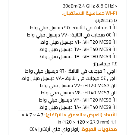
<30dBm(2.4 GHz & 5 GHz)
Fi
-
Wi
حساسية الاستقبال
:
٥
جيجاهرتز
:
١١أ ٦ ميجابت في الثانية: -٩٥ ديسيبل ميلي واط
١١أ ٥٤ ميجابت في الثانية: -٧٧ ديسيبل ميلي واط
١١أ
VHT20 MCS8: -
٧١
ديسيبل ميلي واط
١١أ
VHT40 MCS9: -
٦٧
ديسيبل ميلي واط
١١أ
VHT80 MCS9: -
٦٣
ديسيبل ميلي واط
٢.٤
جيجاهرتز
:
١١جي ٦ ميجابت في الثانية: -٩٦ ديسيبل ميلي واط
١١جي ٥٤ ميجابت في الثانية: -٧٨ ديسيبل ميلي واط
١١ن
HT20 MCS7: -
٧٧
ديسيبل ميلي واط
١١ن
HT40 MCS7: -
٧٤
ديسيبل ميلي واط
١١أ
VHT20 MCS8: -
٧٣
ديسيبل ميلي واط
١١أ
VHT40 MCS9: -
٦٨
ديسيبل ميلي واط
الأبعاد (العرض × العمق × الارتفاع):
4.7 × 4.7 ×
1.1 in (120 × 120 × 27.9 mm)
محتويات العبوة:
راوتر واي فاي آرتشر
C64 |