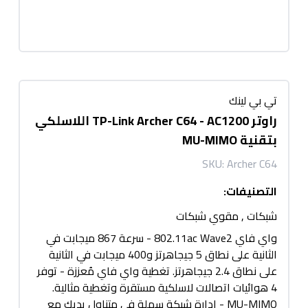
تي بي لينك
راوتر TP-Link Archer C64 - AC1200 اللاسلكي
بتقنية MU-MIMO
SKU:
Archer C64
التصنيفات
:
شبكات
,
مقوي شبكات
واي فاي 802.11ac Wave2 - سرعة 867 ميجابت في
الثانية على نطاق 5 جيجاهرتز و400 ميجابت في الثانية
على نطاق 2.4 جيجاهرتز. تغطية واي فاي مُعززة - توفر
4 هوائيات اتصالات لاسلكية مستقرة وتغطية مثالية.
MU-MIMO - إدارة شبكة سهلة في متناول يديك مع