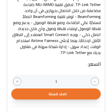
TP-Link Tether. تحقق تقنية MU-MIMO كفاءة
مضاعفة من خلال الاتصال بجهازين في آن واحد.
Beamforming - توفر تقنية Beamforming اتصالاً
لاسلكيًا عالي الكفاءة. وضع نقطة الوصول - يدعم وضع
نقطة الوصول لإنشاء نقطة وصول واي فاي جديدة.
اتصال ذكي - يوجه Smart Connect العملاء إلى النطاق
الأقل ازدحامًا، بينما يُحسّن Airtime Fairness استخدام
الوقت. إعداد سهل - إدارة شبكة سهلة في متناول
يديك مع TP-Link Tether.
السعر
:
1
اضف للسلة