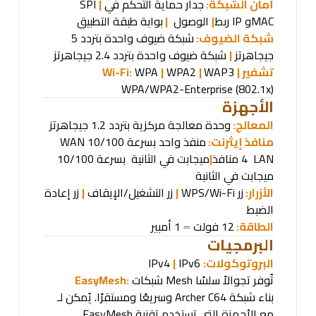
أمان الشبكة:
جدار حماية
SPI
التحكم في
|
MAC
و
IP
ربط
|
الوصول
|
بوابة طبقة التطبيق
شبكة الضيوف:
شبكة ضيوف واحدة بتردد 5
جيجاهرتز
|
شبكة ضيوف واحدة بتردد 2.4 جيجاهرتز
تشفير
Wi-Fi:
|
WAP3
|
WPA2
|
WPA
WPA/WPA2-Enterprise (802.1x)
الأجهزة
المعالج:
وحدة معالجة مركزية بتردد 1.2 جيجاهرتز
منافذ إيثرنت:
منفذ
WAN
واحد بسرعة 10/100
LAN
4 منافذ
|
ميجابت في الثانية
بسرعة 10/100
ميجابت في الثانية
الأزرار:
زر
WPS/Wi-Fi
|
زر التشغيل/الإيقاف
|
زر إعادة
الضبط
الطاقة:
12
فولت
1
أمبير
⎓
البرمجيات
البروتوكولات
:
IPv6
|
IPv4
تُوفر تجوالاً سلسًا
Mesh
شبكات
EasyMesh:
بناء شبكة
Archer C64
وسريعًا ومستقرًا. يُمكن لـ
مع الأجهزة التي تستخدم تقنية
EasyMesh