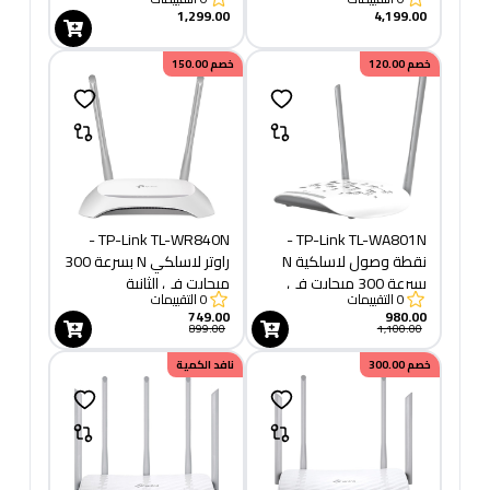
1,299.00
4,199.00
خصم
120.00
خصم
150.00
TP-Link TL-WR840N -
TP-Link TL-WA801N -
نقطة وصول لاسلكية N
راوتر لاسلكي N بسرعة 300
بسرعة 300 ميجابت في
ميجابت في الثانية
0
التقييمات
0
التقييمات
الثانية
749.00
980.00
899.00
1,100.00
خصم
300.00
نافد الكمية