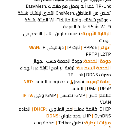
TP-Link
كما أنه يعمل مع منتجات
EasyMesh.
تخلص من المناطق
OneMesh.
الأخرى لإنشاء شبكة
، ووسّع شبكتك، واملأ منزلك
Wi-Fi
الميتة لشبكة
Wi-Fi
بشبكة
عالية السرعة
.
الرقابة الأبوية:
تصفية عناوين
URL
|
التحكم في
الوقت
أنواع
WAN:
|
PPPoE
|
ثابت
IP
|
ديناميكي
IP
PPTP | L2TP
جودة الخدمة:
جودة الخدمة حسب الجهاز
الخدمة السحابية:
ترقية البرامج الثابتة عبر الهواء |
معرف
TP-Link | DDNS
إعادة توجيه
NAT:
تشغيل
|
إعادة توجيه المنفذ
UPnP
|
DMZ
|
المنفذ
علامة
|
جسر
|
IGMP
تجسس
|
IGMP
وكيل
IPTV:
VLAN
DHCP
قائمة عملاء
|
حجز العناوين
DHCP:
|
الخادم
DynDNS
|
IP
لا يوجد عنوان
DDNS:
ميزات الإدارة:
تطبيق
Tether
|
صفحة ويب