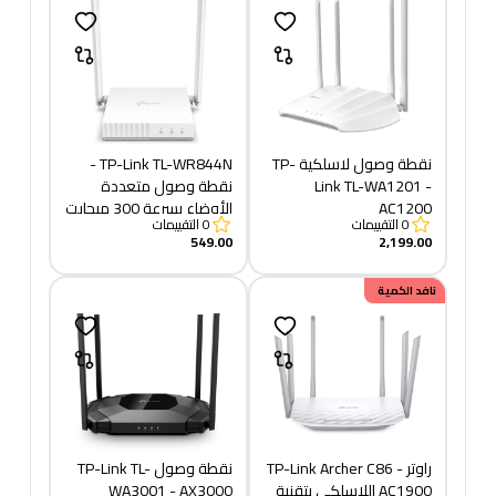
نقطة وصول لاسلكية TP-
TP-Link TL-WR844N -
Link TL-WA1201 -
نقطة وصول متعددة
AC1200
الأوضاع بسرعة 300 ميجابت
0
التقييمات
0
التقييمات
في الثانية/جهاز توجيه واي
549.00
2,199.00
فاي
خصم
نافد الكمية
100.00
راوتر TP-Link Archer C86 -
نقطة وصول TP-Link TL-
AC1900 اللاسلكي بتقنية
WA3001 - AX3000