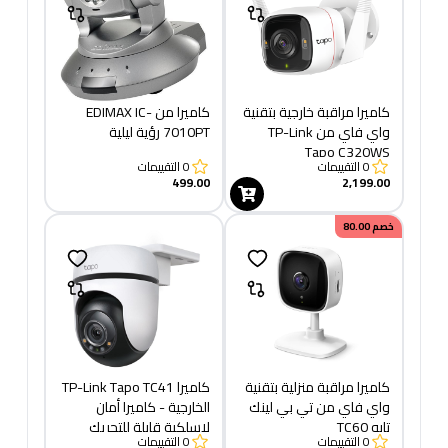
كاميرا مراقبة خارجية بتقنية
كاميرا من EDIMAX IC-
واي فاي من TP-Link
7010PT رؤية ليلية
Tapo C320WS
0
التقييمات
0
التقييمات
499.00
2,199.00
خصم
80.00
كاميرا مراقبة منزلية بتقنية
كاميرا TP-Link Tapo TC41
واي فاي من تي بي لينك
الخارجية - كاميرا أمان
تابو TC60
لاسلكية قابلة للتحريك
0
التقييمات
0
التقييمات
والإمالة