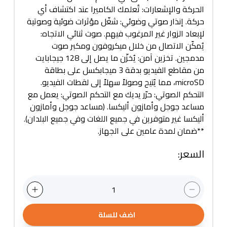
الحركة والإشعارات: تُعلمك الكاميرا عند اكتشاف أي
حركة. إنذار صوتي وضوئي: شغّل مؤثرات ضوئية وصوتية
لإبعاد الزوار غير المرغوب فيهم. صوت ثنائي الاتجاه:
يُمكّن الاتصال من خلال ميكروفون ومكبر صوت
مدمجين. تخزين آمن: يُخزّن ما يصل إلى 128 جيجابايت
من مقاطع الفيديو بدقة 3 ميجابكسل على بطاقة
microSD، مما يُتيح وصولاً سهلاً إلى لقطات الفيديو.
التحكم الصوتي: حرّر يديك مع التحكم الصوتي: يعمل مع
مساعد جوجل وأمازون أليكسا. (مساعد جوجل وأمازون
أليكسا غير متوفرين في جميع اللغات وفي جميع البلدان).
**ضمان لمدة عامين على الجهاز.
السعر
:
1
اضف للسلة