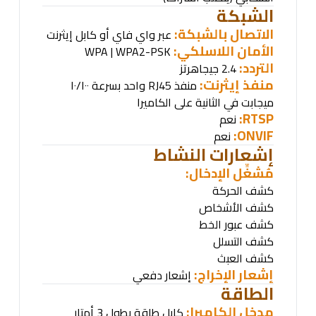
الشبكة
الاتصال بالشبكة:
عبر واي فاي أو كابل إيثرنت
الأمان اللاسلكي
:
WPA | WPA2-PSK
التردد:
2.4 جيجاهرتز
منفذ إيثرنت:
منفذ
RJ45
واحد بسرعة ١٠/١٠٠
ميجابت في الثانية على الكاميرا
RTSP:
نعم
ONVIF:
نعم
إشعارات النشاط
مُشغِّل الإدخال
:
كشف الحركة
كشف الأشخاص
كشف عبور الخط
كشف التسلل
كشف العبث
إشعار الإخراج:
إشعار دفعي
الطاقة
مدخل الكاميرا:
كابل طاقة بطول 3 أمتار