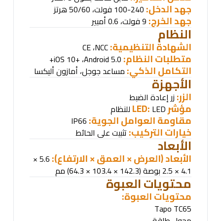
جهد الدخل:
100-240 فولت، 50/60 هرتز
جهد الخرج:
9 فولت، 0.6 أمبير
النظام
الشهادة التنظيمية
:
،
NCC
CE
متطلبات النظام
:
،
Android 5.0+
iOS 10+
التكامل الذكي:
مساعد جوجل، أمازون أليكسا
الأجهزة
الزر:
زر إعادة الضبط
مؤشر
LED:
LED
للنظام
مقاومة العوامل الجوية
:
IP66
خيارات التركيب:
تثبيت على الحائط
الأبعاد
الأبعاد (العرض × العمق × الارتفاع):
5.6 ×
4.1 × 2.5 بوصة (142.3 × 103.4 × 64.3) مم
محتويات العبوة
محتويات العبوة
:
Tapo TC65
محول طاقة