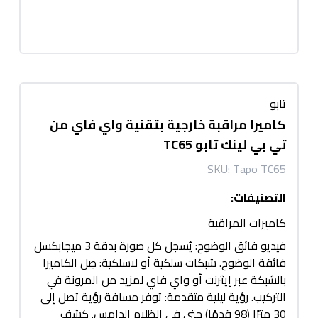
تابو
كاميرا مراقبة خارجية بتقنية واي فاي من
تي بي لينك تابو TC65
SKU:
Tapo TC65
التصنيفات
:
كاميرات المراقبة
فيديو فائق الوضوح: يُسجل كل صورة بدقة 3 ميجابكسل
فائقة الوضوح. شبكات سلكية أو لاسلكية: صِل الكاميرا
بالشبكة عبر إيثرنت أو واي فاي لمزيد من المرونة في
التركيب. رؤية ليلية متقدمة: توفر مسافة رؤية تصل إلى
30 مترًا (98 قدمًا) حتى في الظلام الدامس. كشف