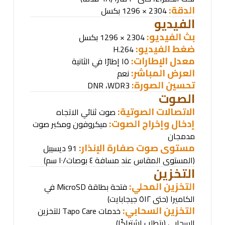
الدقة:
2304 × 1296 بكسل
الفيديو
بث الفيديو:
2304 × 1296 بكسل
ضغط الفيديو
:
H.264
معدل الإطارات:
١٥ إطارًا في الثانية
العرض المباشر:
نعم
تحسين الصورة:
DNR
،
WDR
3
الصوت
الاتصالات الصوتية:
صوت ثنائي الاتجاه
إدخال وإخراج الصوت:
ميكروفون ومكبر صوت
مدمجان
مستوى صوت صفارة الإنذار:
91 ديسيبل
(المستوى المقاس عند مسافة ٤ بوصات/١٠ سم)
التخزين
التخزين المحلي:
فتحة بطاقة
MicroSD
في
الكاميرا (حتى ٥١٢ جيجابايت)
التخزين السحابي:
خدمات
Tapo Care
للتخزين
السحابي (يتطلب اشتراكًا)