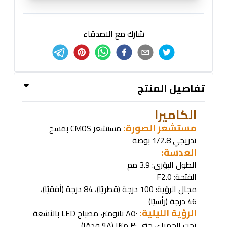
شارك مع الاصدقاء
تفاصيل المنتج
الكاميرا
مستشعر الصورة:
مستشعر
CMOS
بمسح
تدريجي 1/2.8 بوصة
العدسة
:
الطول البؤري: 3.9 مم
الفتحة
: F2.0
مجال الرؤية: 100 درجة (قطريًا)، 84 درجة (أفقيًا)،
46 درجة (رأسيًا)
الرؤية الليلية:
٨٥٠ نانومتر، مصباح
LED
بالأشعة
تحت الحمراء، حتى ٣٠ مترًا (٩٨ قدمًا)