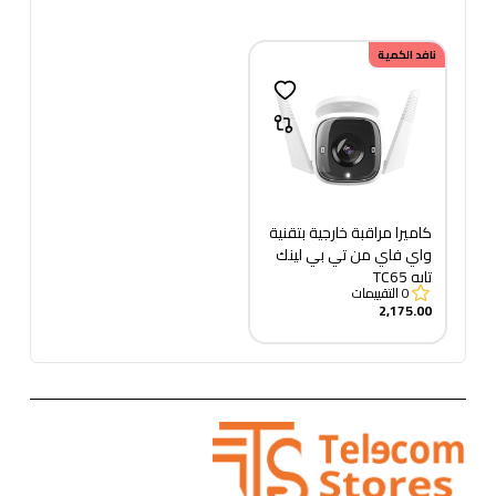
نافد الكمية
كاميرا مراقبة خارجية بتقنية
واي فاي من تي بي لينك
تابو TC65
0
التقييمات
2,175.00