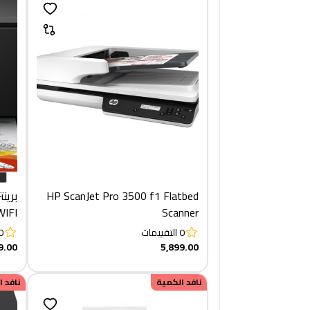
HP ScanJet Pro 3500 f1 Flatbed
WIFI
Scanner
onal
0
التقييمات
0
9.00
5,899.00
نافد الكمية
نافد 