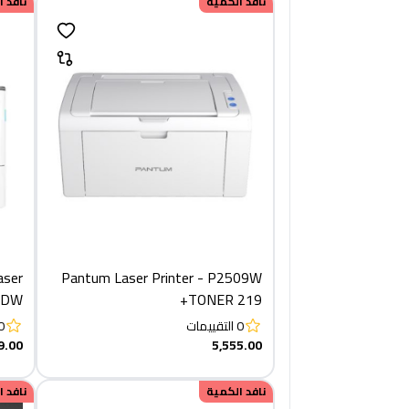
نافد الكمية
نافد 
aser
Pantum Laser Printer - P2509W
00DW
+TONER 219
0
التقييمات
0
9.00
5,555.00
نافد الكمية
نافد 