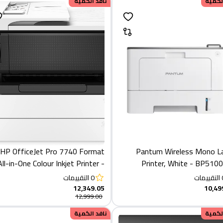
الكمية
خصم
نافد الكمية
649.95
HP OfficeJet Pro 7740 Format
Pantum Wireless Mono L
All-in-One Colour Inkjet Printer -
Printer, White - BP51
Black, White
التقييمات
0
التقييمات
12,349.05
10,49
12,999.00
الكمية
نافد الكمية