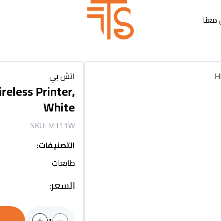
معنا
اتش بي
eless Printer,
White
SKU:
M111W
التصنيفات
:
طابعات
السعر
: