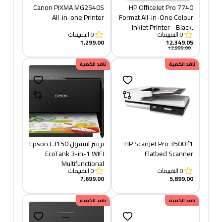
Canon PIXMA MG2540S
HP OfficeJet Pro 7740
All-in-one Printer
Format All-in-One Colour
Inkjet Printer - Black,
0
التقييمات
0
التقييمات
White
1,299.00
12,349.05
12,999.00
نافد الكمية
نافد الكمية
HP ScanJet Pro 3500 f1
برينتر ايبسون Epson L3150
EcoTank 3-in-1 WIFI
Flatbed Scanner
Multifunctional
0
التقييمات
0
التقييمات
7,699.00
5,899.00
نافد الكمية
نافد الكمية