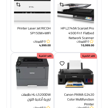
Printer Laser Jet RICOH
HP L2749A ScanJet Pro
SP150W+WIFI
4500 Fn1 Flatbed
Network Scanner
0
التقييمات
0
التقييمات
4,999.00
10,999.00
نافد الكمية
نافد الكمية
Canon PIXMA G2420
HL-L5200DW طابعات
Color​ Multifunction
ليزرية أحادية اللون
Printer
0
التقييمات
0
التقييمات