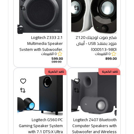
مكبر صوت لوجيتك Z120
Logitech Z333 2.1
مزود بمنفذ USB - أبيض
Multimedia Speaker
System with Subwoofer,
(980-000513)
0
التقييمات
0
التقييمات
Rich Bold Sound, 80
599.00
899.00
Watts Peak Power,
699.00
Strong Bass, 3.5mm
خصم
نافد الكمية
160.00
خصم
نافد الكمية
500.00
Audio and RCA Inputs,
Xbox/TV/Smartphone/Tablet/Music
Player, Black
Logitech G560 PC
Logitech Z407 Bluetooth
Gaming Speaker System
Computer Speakers with
with 7.1 DTS:X Ultra
Subwoofer and Wireless