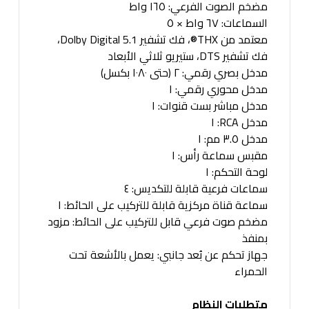
مضخم الصوت الفرعي: ١٦٥ واط
السماعات: ٦٧ واط × ٥
معتمد من THX®، فك تشفير Dolby Digital 5.1،
فك تشفير DTS، ستيريو ثلاثي الأبعاد
مدخل بصري رقمي: ٢ (حتى ١٠٨٠ بكسل)
مدخل محوري رقمي: ١
مدخل مباشر بست قنوات: ١
مدخل RCA: ١
مدخل ٣.٥ مم: ١
مقبس سماعة رأس: ١
لوحة التحكم: ١
سماعات فرعية قابلة للتكديس: ٤
سماعة قناة مركزية قابلة للتركيب على الحائط: ١
مضخم صوت فرعي قابل للتركيب على الحائط: مزود
بمنفذ
جهاز تحكم عن بُعد جانبي: يعمل بالأشعة تحت
الحمراء
متطلبات النظام