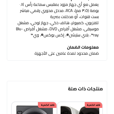
يعمل مع أي جهاز مزود بمقبس سماعة رأس ٠.١٤
بوصة (٣.٥ مم)، RCA، مدخل محوري رقمي مباشر
بست قنوات، أو مدخلات بصرية
تلفزيون، كمبيوتر، هاتف ذكي، جهاز لوحي، مشغل
موسيقى، مشغل أقراص DVD، مشغل أقراص Blu-
ray™، بلاي ستيشن®، إكس بوكس®، وي™
معلومات الضمان
ضمان محدود لمدة عامين على الأجهزة
منتجات ذات صلة
نافد الكمية
خصم
نافد الكمية
100.00