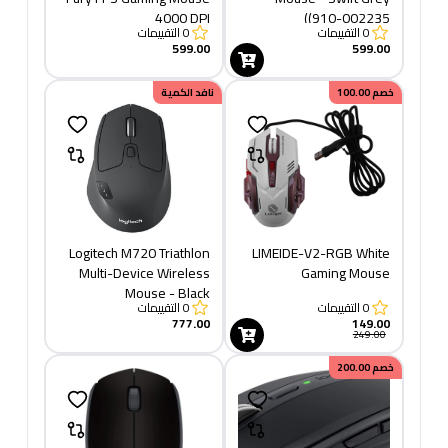
4000 DPI
(910-002235)
0
التقييمات
0
التقييمات
599.00
599.00
خصم
100.00
نافد الكمية
Logitech M720 Triathlon
LIMEIDE-V2-RGB White
Multi-Device Wireless
Gaming Mouse
Mouse - Black
0
التقييمات
0
التقييمات
777.00
149.00
249.00
خصم
200.00