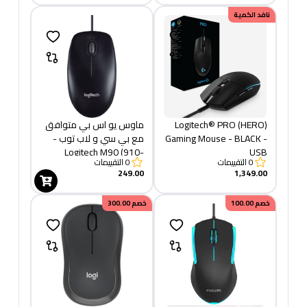
نافد الكمية
Logitech® PRO (HERO)
ماوس يو اس بي متوافق
Gaming Mouse - BLACK -
مع بي سي و لاب توب -
Logitech M90 (910-
USB
0
التقييمات
0
التقييمات
001793)
249.00
1,349.00
خصم
100.00
خصم
300.00