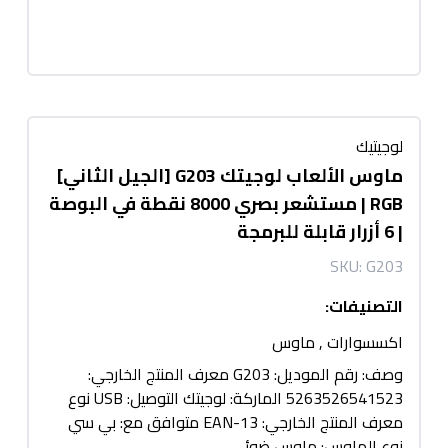
لوجيتيك
ماوس الألعاب لوجيتك G203 [الجيل الثاني]
RGB | مستشعر بصري 8000 نقطة في البوصة
| 6 أزرار قابلة للبرمجة
SKU:
G203
التصنيفات
:
اكسسوارات
,
ماوس
وصف: رقم الموديل: G203 معرف المنتج الخارجي:
5263526541523 الماركة: لوجيتك التوصيل: USB نوع
معرف المنتج الخارجي: EAN-13 متوافق مع: بي سي
نوع الماوس: ماوس ضوئي