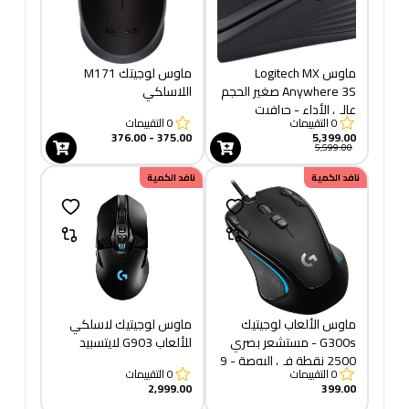
ماوس Logitech MX
ماوس لوجيتك M171
Anywhere 3S صغير الحجم
اللاسلكي
عالي الأداء - جرافيت
0
التقييمات
0
التقييمات
375.00 - 376.00
5,399.00
5,599.00
نافد الكمية
نافد الكمية
ماوس الألعاب لوجيتيك
ماوس لوجيتيك لاسلكي
G300s - مستشعر بصري
للألعاب G903 لايتسبيد
2500 نقطة في البوصة - 9
0
التقييمات
0
التقييمات
أزرار قابلة للبرمجة
2,999.00
399.00