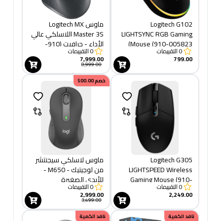
Logitech G102
ماوس Logitech MX
LIGHTSYNC RGB Gaming
Master 3S اللاسلكي عالي
Mouse (910-005823)
الأداء - جرافيت (910-
0
التقييمات
0
التقييمات
006559)
7,999.00
799.00
8,999.00
خصم
500.00
Logitech G305
ماوس لاسلكي سيجنتشر
LIGHTSPEED Wireless
من لوجيتيك - M650 -
Gaming Mouse (910-
للأيدي الصغيرة
0
التقييمات
0
التقييمات
005283)
والمتوسطة الحجم، بطارية
2,999.00
2,249.00
تدوم لعامين، نقرات صامتة،
3,499.00
ازرار جانبية قابلة للتخصيص،
نافد الكمية
نافد الكمية
بلوتوث - بلون جرافيتي