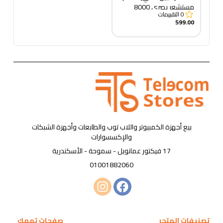
مستشعر بصري 8000
0
التقييمات
نقطة في البوصة | 6 أزرار
599.00
قابلة للبرمجة
بيع أجهزة الكمبيوتر واللاب توب والطابعات وأجهزة الشبكات
والإكسسوارات
17 فيكتور عمانويل - سموحة - الأسكندرية
01001882060
تصنيفات المتجر
صفحات تهمك