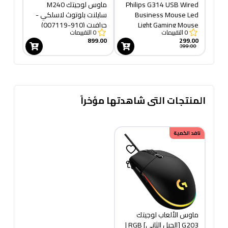
Philips G314 USB Wired
ماوس لوجيتك M240
Business Mouse Led
سايلنت بلوتوث لاسلكي -
Light Gaming Mouse
جرافيت (910-007119)
0
التقييمات
0
التقييمات
899.00
299.00
399.00
المنتجات التى شاهدتها مؤخراً
نافد الكمية
ماوس الألعاب لوجيتك
G203 [الجيل الثاني] RGB |