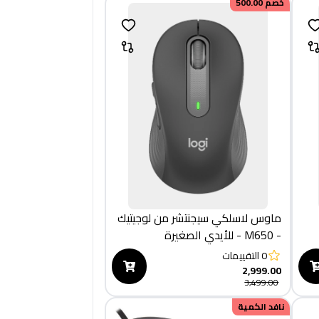
خصم
500.00
ماوس لاسلكي سيجنتشر من لوجيتيك
- M650 - للأيدي الصغيرة
والمتوسطة الحجم، بطارية تدوم
0
التقييمات
لعامين، نقرات صامتة، ازرار جانبية
2,999.00
3,499.00
قابلة للتخصيص، بلوتوث - بلون
جرافيتي
نافد الكمية