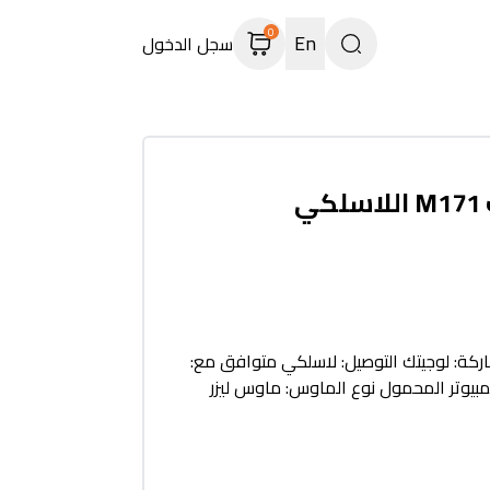
0
En
سجل الدخول
ي
لموديل: M171 الماركة: لوجيتك التوصيل: لاسلكي متوافق مع:
بيوتر المحمول نوع الماوس: ماوس ليزر