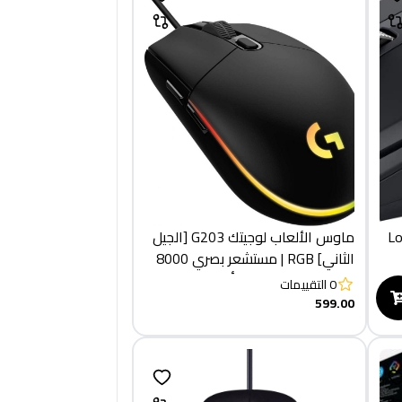
Lo
ماوس الألعاب لوجيتك G203 [الجيل
الثاني] RGB | مستشعر بصري 8000
نقطة في البوصة | 6 أزرار قابلة
0
التقييمات
للبرمجة
599.00