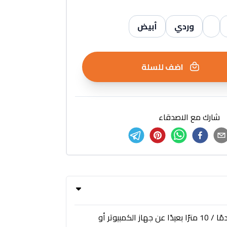
وردي
أبيض
اضف للسلة
شارك مع الاصدقاء
ماوس لاسلكي موثوق بتردد 2.4 جيجا هرتز: يوفر ماوس لوجيتك M171 اتصالاً قويًا يبلغ 2.4 جيجا هرتز يصل إلى 33 قدمًا / 10 مترًا بعيدًا عن جهاز الكمبيوتر أو