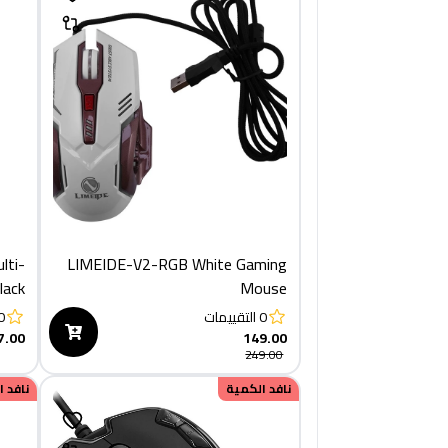
lti-
LIMEIDE-V2-RGB White Gaming
lack
Mouse
0
التقييمات
0
7.00
149.00
249.00
نافد الكمية
نافد 