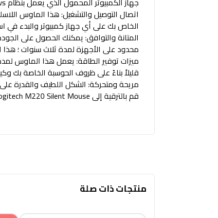
جهاز الكمبيوتر المحمول الذي يعمل بنظام Windows ؛ لا ينتج عنه فعليًا أي تأخير أو انقطاع في الاتصال
الخاص بك على أي جهاز كمبيوتر والبدء في استخ
المتانة والتوافق: يمكنك الحصول على الجودة 
محدود على الأجهزة لمدة ثلاث سنوات ؛ هذا
قليلاً بناءً على ظروف الحوسبة الخاصة بك وك
مريحة ومتحركة: الشكل اللطيف والقدرة على إعا
قم بالترقية إلى Logitech M220 Silent Mouse ، لمزيد من الراحة: شكل منحوت ، نقرات صامتة وعمر بطارية أطول (18 شهرًا)
منتجات ذات صلة