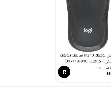
ماوس لوجيتك M240 سايلنت بلوتوث
 - جرافيت (910-007119)
التقييمات
89