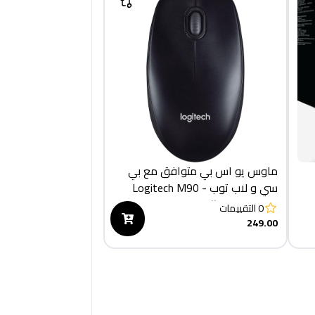
ماوس يو اس بي متوافق مع بي
سي و لاب توب - Logitech M90
(910-001793)
0
التقييمات
249.00