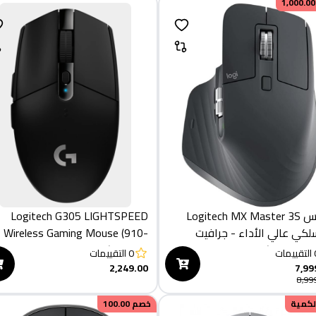
1,000.00
ماوس Logitech MX Master 3S
Logitech G305 LIGHTSPEED
سلكي عالي الأداء - جرافيت
Wireless Gaming Mouse (910-
005283)
التقييمات
0
التقييمات
2,249.00
7,99
8,99
الكمية
خصم
100.00