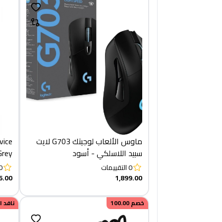
ماوس الألعاب لوجيتك G703 لايت
vice
سبيد اللاسلكي - أسود
Grey
0
التقييمات
0
6.00
1,899.00
خصم
100.00
نافد 