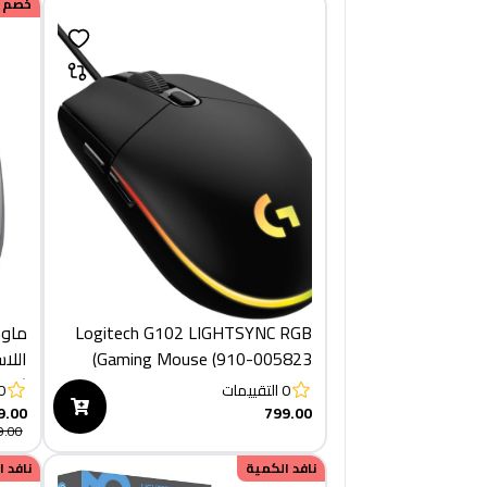
خصم
Logitech G102 LIGHTSYNC RGB
Gaming Mouse (910-005823)
اللا
(910-006559)
0
التقييمات
0
9.00
799.00
9.00
نافد الكمية
نافد 