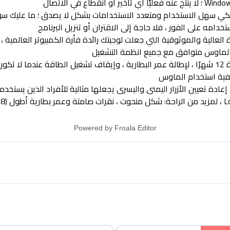
دامه على الفور ، فلا حاجة إلى الاقتران أو تنزيل البرنامج
العالية والموثوقية التي جعلت لوجيتك رائدة فأرة الكمبيوتر العالمية 
 الماوس متوافق مع جميع انظمة التشغيل
ميزات توفير الطاقة: يعمل هذا الماوس لمدة 12 شهرًا ، لإطالة عمر البطارية ، وإيقاف تشغيل الط
يفية استخدام الماوس
دة تعيين الأزرار اليمنى واليسرى يجعلها مثالية للأفراد الذين يستخدمو
Powered by
Froala Editor