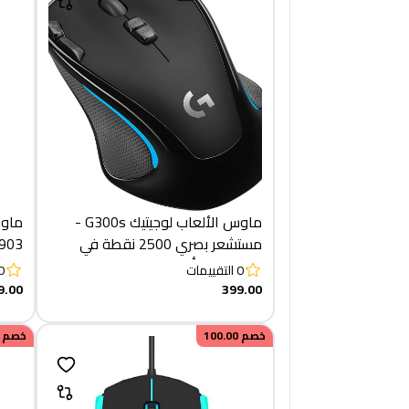
ماوس الألعاب لوجيتيك G300s -
ماوس
مستشعر بصري 2500 نقطة في
G903 لايت
البوصة - 9 أزرار قابلة للبرمجة
0
التقييمات
0
9.00
399.00
خصم
100.00
خصم