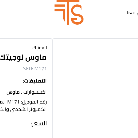
معنا
لوجيتيك
ماوس لوجيتك M171 اللاسلك
SKU:
M171
التصنيفات
:
اكسسوارات
,
ماوس
رقم ا
الكمبيوتر الشخصي والكم
السعر
: