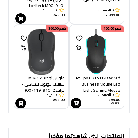
Logitech M90 (910-
0
التقييمات
0
التقييمات
001793)
249.00
2,999.00
خصم
100.00
خصم
300.00
Philips G314 USB Wired
ماوس لوجيتك M240
Business Mouse Led
سايلنت بلوتوث لاسلكي -
Light Gaming Mouse
جرافيت (910-007119)
0
التقييمات
0
التقييمات
899.00
299.00
399.00
المنتجات التى شاهدتها مؤخراً