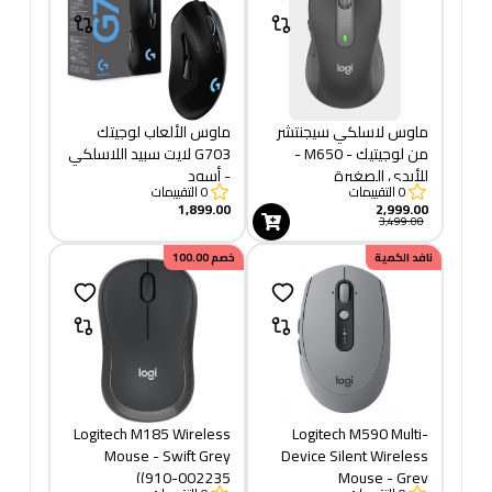
ماوس لاسلكي سيجنتشر
ماوس الألعاب لوجيتك
من لوجيتيك - M650 -
G703 لايت سبيد اللاسلكي
للأيدي الصغيرة
- أسود
0
التقييمات
0
التقييمات
والمتوسطة الحجم، بطارية
1,899.00
2,999.00
تدوم لعامين، نقرات صامتة،
3,499.00
ازرار جانبية قابلة للتخصيص،
نافد الكمية
خصم
100.00
بلوتوث - بلون جرافيتي
Logitech M185 Wireless
Logitech M590 Multi-
Mouse - Swift Grey
Device Silent Wireless
(910-002235)
Mouse - Grey