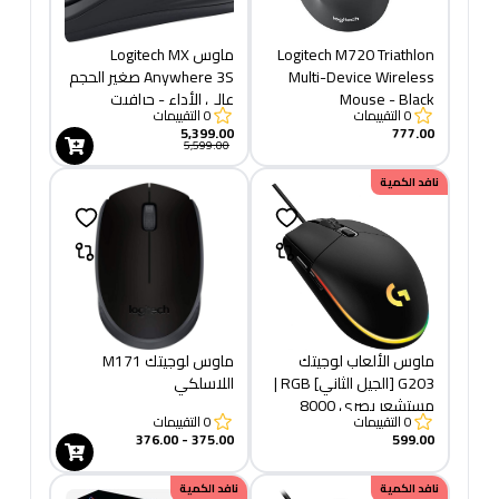
Logitech M720 Triathlon
ماوس Logitech MX
Multi-Device Wireless
Anywhere 3S صغير الحجم
Mouse - Black
عالي الأداء - جرافيت
0
التقييمات
0
التقييمات
5,399.00
777.00
5,599.00
نافد الكمية
ماوس الألعاب لوجيتك
ماوس لوجيتك M171
G203 [الجيل الثاني] RGB |
اللاسلكي
مستشعر بصري 8000
0
التقييمات
0
التقييمات
نقطة في البوصة | 6 أزرار
375.00 - 376.00
599.00
قابلة للبرمجة
نافد الكمية
نافد الكمية