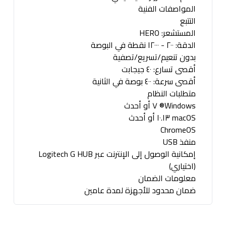
المواصفات الفنية
التتبع
المستشعر: HERO
الدقة: ٢٠٠ - ١٢٠٠٠ نقطة في البوصة
بدون تنعيم/تسريع/تصفية
أقصى تسارع: ٤٠ جيجابت
أقصى سرعة: ٤٠٠ بوصة في الثانية
متطلبات النظام
Windows® ٧ أو أحدث
macOS ١٠.١٣ أو أحدث
ChromeOS
منفذ USB
إمكانية الوصول إلى الإنترنت عبر Logitech G HUB
(اختياري)
معلومات الضمان
ضمان محدود للأجهزة لمدة عامين