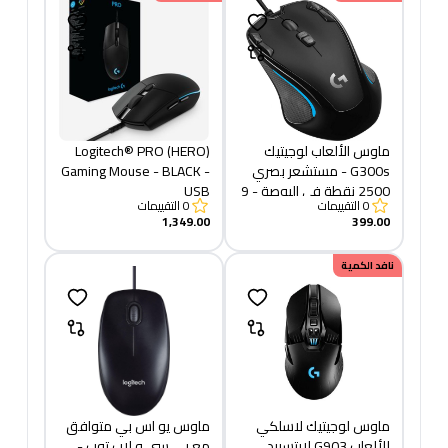
ماوس الألعاب لوجيتيك
Logitech® PRO (HERO)
G300s - مستشعر بصري
Gaming Mouse - BLACK -
2500 نقطة في البوصة - 9
USB
0
التقييمات
0
التقييمات
أزرار قابلة للبرمجة
1,349.00
399.00
نافد الكمية
ماوس لوجيتيك لاسلكي
ماوس يو اس بي متوافق
للألعاب G903 لايتسبيد
مع بي سي و لاب توب -