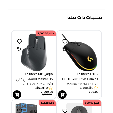
منتجات ذات صلة
خصم
1,000.00
Logitech G102
ماوس Logitech MX
LIGHTSYNC RGB Gaming
Master 3S اللاسلكي عالي
Mouse (910-005823)
الأداء - جرافيت (910-
0
التقييمات
0
التقييمات
006559)
7,999.00
799.00
8,999.00
خصم
500.00
نافد الكمية