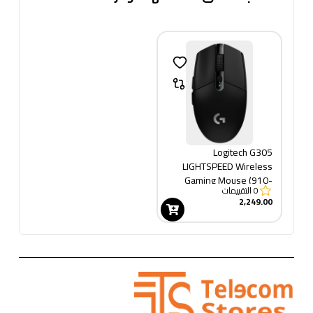
Logitech G305
LIGHTSPEED Wireless
Gaming Mouse (910-
0
التقييمات
005283)
2,249.00